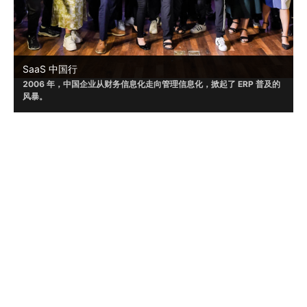
SaaS 中国行
2006 年，中国企业从财务信息化走向管理信息化，掀起了 ERP 普及的
风暴。
2019年起，崔牛会携手众多伙伴已经走进北京、上海、济南、杭州、南
京、苏州等城市，受到了嘉宾的普遍认可。
2023 年，疫情之后，中国企业数字化进程明显加速。崔牛会将开启覆
查看更多活动
盖全国一二线城市的『 SaaS 中国行』系列活动，期待让更多优秀的数
字化产品走进企业 CMO 人群和企业 CIO 人群视野，以加速企业数字
化，开启 SaaS 应用普及的时代。
崔牛会是目前国内企业服务 (To B) 领域的头部创
始人社群，致力于以 B2B 领域创始人/联合创始
人/CEO/核心高管为核心，打造集内容营销、实战
联系我们
培训、商机获取、人脉连接于一体的企业级服务平
台。