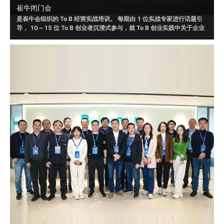
崔牛闭门会
是崔牛会组织的 To B 经营实战培训。 每期由 1 位实战专家进行话题引
导， 10～15 位 To B 创业者沉浸式参与，就 To B 创业实践中关于企业
战略、销售、营销、渠道、客户成功、人才选⽤育留、产品设计和体验
等话题，进行讨论，并根据自身实践形成具有可借鉴或者可落地的方法
和策略。
2019 年起，崔牛闭⻔会通过线上/线下的形式举办了 120+ 场，赋 能
To B 创始⼈、联合创始人等 VP 以上的企业高管 20000+ ⼈ ， 线下覆
盖北京、南京、上海、杭州、广州、深圳、成都等城市。