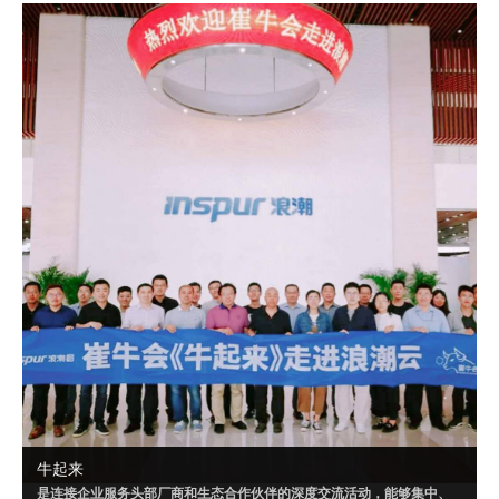
成可落地的解决方案，或者达成某个共识。
自 2020 年 9 月起，崔牛会已联合明源云、腾讯千帆、华为云、南大通
用、Convertlab 等企业，就“PaaS”“营销云一体化”“云数据仓库”等相关
话题进行了多场超级闭门会。
牛起来
是连接企业服务头部厂商和生态合作伙伴的深度交流活动，能够集中、