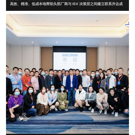
高效、精准、低成本地帮助头部厂商与 ISV 决策层之间建立联系并达成
合作。通过调研，根据头部厂商需求在 ISV 数据库中精准筛选 20 位意
向伙伴现场对接。
目前，牛起来已走过腾讯云、微软、字节跳动、WPS、AWS、京东云、
华为云、明源云、企业微信、阿里钉钉、火山引擎、甲骨文、UCloud、
畅捷通、浪潮云、视源、EC、融云、明道云、蓝凌、泛微、二维火、烽
火星空、北森云、滴滴出行、平安银行、猪八戒网等一线知名企业，并
达成了多起合作。