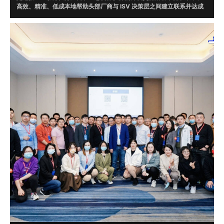
高效、精准、低成本地帮助头部厂商与 ISV 决策层之间建立联系并达成
合作。通过调研，根据头部厂商需求在 ISV 数据库中精准筛选 20 位意
向伙伴现场对接。
目前，牛起来已走过腾讯云、微软、字节跳动、WPS、AWS、京东云、
华为云、明源云、企业微信、阿里钉钉、火山引擎、甲骨文、UCloud、
畅捷通、浪潮云、视源、EC、融云、明道云、蓝凌、泛微、二维火、烽
火星空、北森云、滴滴出行、平安银行、猪八戒网等一线知名企业，并
达成了多起合作。