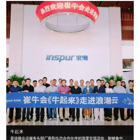
成可落地的解决方案，或者达成某个共识。
自 2020 年 9 月起，崔牛会已联合明源云、腾讯千帆、华为云、南大通
用、Convertlab 等企业，就“PaaS”“营销云一体化”“云数据仓库”等相关
话题进行了多场超级闭门会。
牛起来
是连接企业服务头部厂商和生态合作伙伴的深度交流活动，能够集中、