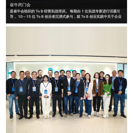
崔牛闭门会
是崔牛会组织的 To B 经营实战培训。 每期由 1 位实战专家进行话题引
导， 10～15 位 To B 创业者沉浸式参与，就 To B 创业实践中关于企业
战略、销售、营销、渠道、客户成功、人才选⽤育留、产品设计和体验
等话题，进行讨论，并根据自身实践形成具有可借鉴或者可落地的方法
和策略。
2019 年起，崔牛闭⻔会通过线上/线下的形式举办了 120+ 场，赋 能
To B 创始⼈、联合创始人等 VP 以上的企业高管 20000+ ⼈ ， 线下覆
盖北京、南京、上海、杭州、广州、深圳、成都等城市。