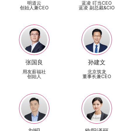
明道云
蓝凌 叮当CEO
创始人兼CEO
蓝凌 副总裁&CIO
张国良
孙建文
用友薪福社
北京筑龙
创始人
董事长兼CEO