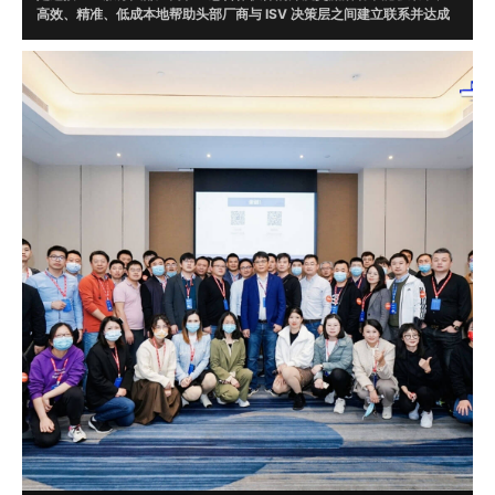
高效、精准、低成本地帮助头部厂商与 ISV 决策层之间建立联系并达成
合作。通过调研，根据头部厂商需求在 ISV 数据库中精准筛选 20 位意
向伙伴现场对接。
目前，牛起来已走过腾讯云、微软、字节跳动、WPS、AWS、京东云、
华为云、明源云、企业微信、阿里钉钉、火山引擎、甲骨文、UCloud、
畅捷通、浪潮云、视源、EC、融云、明道云、蓝凌、泛微、二维火、烽
火星空、北森云、滴滴出行、平安银行、猪八戒网等一线知名企业，并
达成了多起合作。