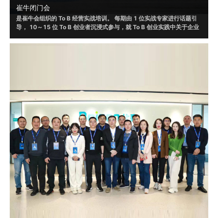
崔牛闭门会
是崔牛会组织的 To B 经营实战培训。 每期由 1 位实战专家进行话题引
导， 10～15 位 To B 创业者沉浸式参与，就 To B 创业实践中关于企业
战略、销售、营销、渠道、客户成功、人才选⽤育留、产品设计和体验
等话题，进行讨论，并根据自身实践形成具有可借鉴或者可落地的方法
和策略。
2019 年起，崔牛闭⻔会通过线上/线下的形式举办了 120+ 场，赋 能
To B 创始⼈、联合创始人等 VP 以上的企业高管 20000+ ⼈ ， 线下覆
盖北京、南京、上海、杭州、广州、深圳、成都等城市。