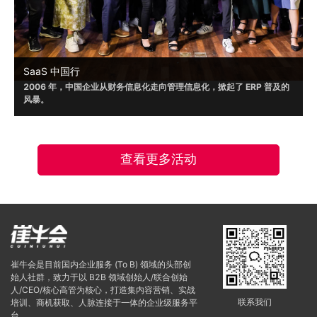
SaaS 中国行
2006 年，中国企业从财务信息化走向管理信息化，掀起了 ERP 普及的
风暴。
2019年起，崔牛会携手众多伙伴已经走进北京、上海、济南、杭州、南
京、苏州等城市，受到了嘉宾的普遍认可。
2023 年，疫情之后，中国企业数字化进程明显加速。崔牛会将开启覆
查看更多活动
盖全国一二线城市的『 SaaS 中国行』系列活动，期待让更多优秀的数
字化产品走进企业 CMO 人群和企业 CIO 人群视野，以加速企业数字
化，开启 SaaS 应用普及的时代。
崔牛会是目前国内企业服务 (To B) 领域的头部创
始人社群，致力于以 B2B 领域创始人/联合创始
人/CEO/核心高管为核心，打造集内容营销、实战
联系我们
培训、商机获取、人脉连接于一体的企业级服务平
台。