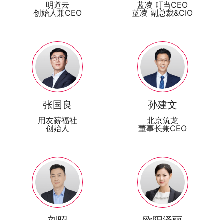
明道云
蓝凌 叮当CEO
创始人兼CEO
蓝凌 副总裁&CIO
张国良
孙建文
用友薪福社
北京筑龙
创始人
董事长兼CEO