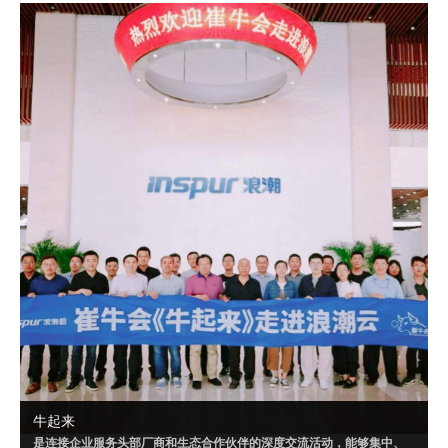
成可落地的解决方案，或者达成某个共识。
自 2020 年 9 月起，崔牛会已联合明源云、腾讯千帆、华为云、南大通
用、Convertlab 等企业，就“PaaS”“营销云一体化”“云数据仓库”等相关
话题进行了多场超级闭门会。
牛起来
是连接企业服务头部厂商和生态合作伙伴的深度交流活动，能够集中、