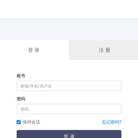
登 录
注 册
账号
密码
保持会话
忘记密码?
登 录