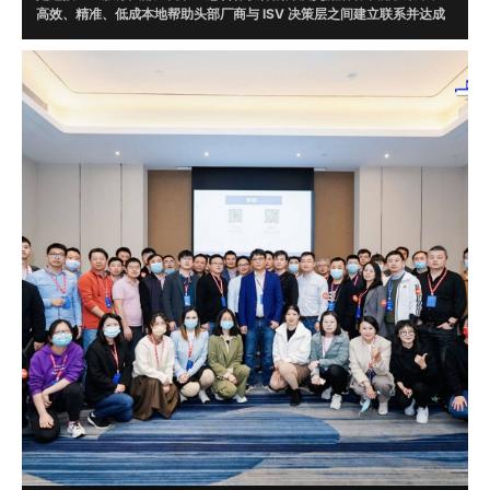
高效、精准、低成本地帮助头部厂商与 ISV 决策层之间建立联系并达成
合作。通过调研，根据头部厂商需求在 ISV 数据库中精准筛选 20 位意
向伙伴现场对接。
目前，牛起来已走过腾讯云、微软、字节跳动、WPS、AWS、京东云、
华为云、明源云、企业微信、阿里钉钉、火山引擎、甲骨文、UCloud、
畅捷通、浪潮云、视源、EC、融云、明道云、蓝凌、泛微、二维火、烽
火星空、北森云、滴滴出行、平安银行、猪八戒网等一线知名企业，并
达成了多起合作。