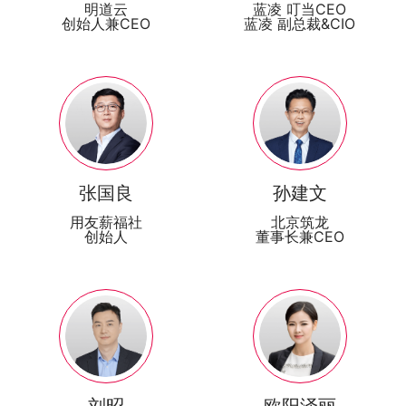
明道云
蓝凌 叮当CEO
创始人兼CEO
蓝凌 副总裁&CIO
张国良
孙建文
用友薪福社
北京筑龙
创始人
董事长兼CEO