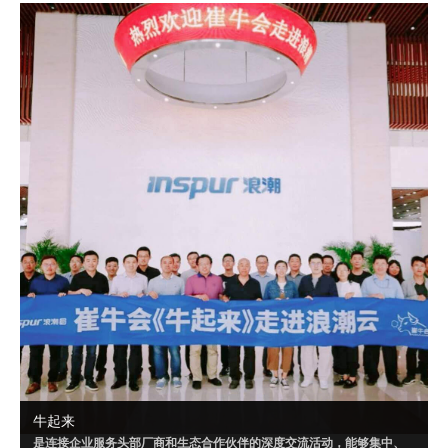
成可落地的解决方案，或者达成某个共识。
自 2020 年 9 月起，崔牛会已联合明源云、腾讯千帆、华为云、南大通
用、Convertlab 等企业，就“PaaS”“营销云一体化”“云数据仓库”等相关
话题进行了多场超级闭门会。
牛起来
是连接企业服务头部厂商和生态合作伙伴的深度交流活动，能够集中、