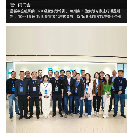
崔牛闭门会
是崔牛会组织的 To B 经营实战培训。 每期由 1 位实战专家进行话题引
导， 10～15 位 To B 创业者沉浸式参与，就 To B 创业实践中关于企业
战略、销售、营销、渠道、客户成功、人才选⽤育留、产品设计和体验
等话题，进行讨论，并根据自身实践形成具有可借鉴或者可落地的方法
和策略。
2019 年起，崔牛闭⻔会通过线上/线下的形式举办了 120+ 场，赋 能
To B 创始⼈、联合创始人等 VP 以上的企业高管 20000+ ⼈ ， 线下覆
盖北京、南京、上海、杭州、广州、深圳、成都等城市。