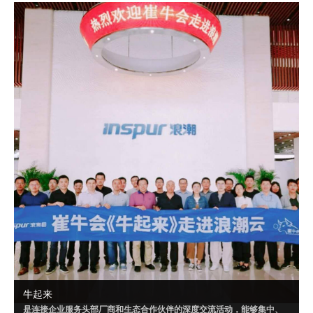
成可落地的解决方案，或者达成某个共识。
自 2020 年 9 月起，崔牛会已联合明源云、腾讯千帆、华为云、南大通
用、Convertlab 等企业，就“PaaS”“营销云一体化”“云数据仓库”等相关
话题进行了多场超级闭门会。
牛起来
是连接企业服务头部厂商和生态合作伙伴的深度交流活动，能够集中、