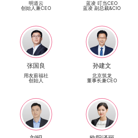
明道云
蓝凌 叮当CEO
创始人兼CEO
蓝凌 副总裁&CIO
张国良
孙建文
用友薪福社
北京筑龙
创始人
董事长兼CEO