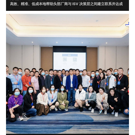
高效、精准、低成本地帮助头部厂商与 ISV 决策层之间建立联系并达成
合作。通过调研，根据头部厂商需求在 ISV 数据库中精准筛选 20 位意
向伙伴现场对接。
目前，牛起来已走过腾讯云、微软、字节跳动、WPS、AWS、京东云、
华为云、明源云、企业微信、阿里钉钉、火山引擎、甲骨文、UCloud、
畅捷通、浪潮云、视源、EC、融云、明道云、蓝凌、泛微、二维火、烽
火星空、北森云、滴滴出行、平安银行、猪八戒网等一线知名企业，并
达成了多起合作。