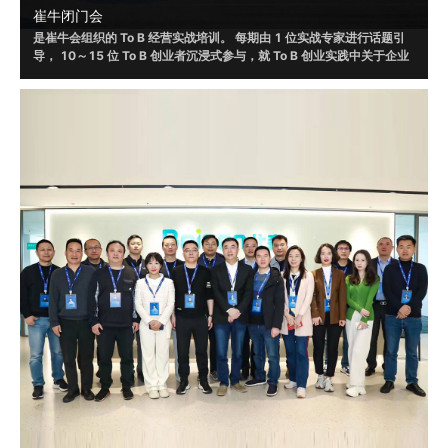
崔牛闭门会
是崔牛会组织的 To B 经营实战培训。 每期由 1 位实战专家进行话题引
导， 10～15 位 To B 创业者沉浸式参与，就 To B 创业实践中关于企业
战略、销售、营销、渠道、客户成功、人才选⽤育留、产品设计和体验
等话题，进行讨论，并根据自身实践形成具有可借鉴或者可落地的方法
和策略。
2019 年起，崔牛闭⻔会通过线上/线下的形式举办了 120+ 场，赋 能
To B 创始⼈、联合创始人等 VP 以上的企业高管 20000+ ⼈ ， 线下覆
盖北京、南京、上海、杭州、广州、深圳、成都等城市。