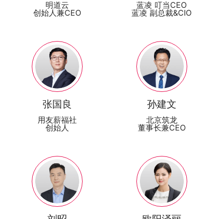
明道云
蓝凌 叮当CEO
创始人兼CEO
蓝凌 副总裁&CIO
张国良
孙建文
用友薪福社
北京筑龙
创始人
董事长兼CEO