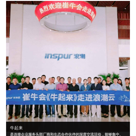
成可落地的解决方案，或者达成某个共识。
自 2020 年 9 月起，崔牛会已联合明源云、腾讯千帆、华为云、南大通
用、Convertlab 等企业，就“PaaS”“营销云一体化”“云数据仓库”等相关
话题进行了多场超级闭门会。
牛起来
是连接企业服务头部厂商和生态合作伙伴的深度交流活动，能够集中、