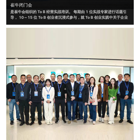
崔牛闭门会
是崔牛会组织的 To B 经营实战培训。 每期由 1 位实战专家进行话题引
导， 10～15 位 To B 创业者沉浸式参与，就 To B 创业实践中关于企业
战略、销售、营销、渠道、客户成功、人才选⽤育留、产品设计和体验
等话题，进行讨论，并根据自身实践形成具有可借鉴或者可落地的方法
和策略。
2019 年起，崔牛闭⻔会通过线上/线下的形式举办了 120+ 场，赋 能
To B 创始⼈、联合创始人等 VP 以上的企业高管 20000+ ⼈ ， 线下覆
盖北京、南京、上海、杭州、广州、深圳、成都等城市。