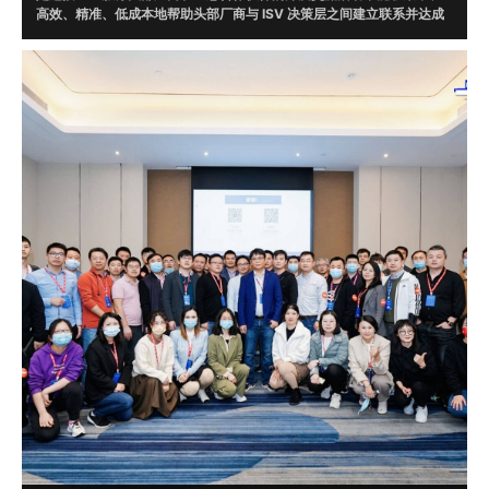
高效、精准、低成本地帮助头部厂商与 ISV 决策层之间建立联系并达成
合作。通过调研，根据头部厂商需求在 ISV 数据库中精准筛选 20 位意
向伙伴现场对接。
目前，牛起来已走过腾讯云、微软、字节跳动、WPS、AWS、京东云、
华为云、明源云、企业微信、阿里钉钉、火山引擎、甲骨文、UCloud、
畅捷通、浪潮云、视源、EC、融云、明道云、蓝凌、泛微、二维火、烽
火星空、北森云、滴滴出行、平安银行、猪八戒网等一线知名企业，并
达成了多起合作。