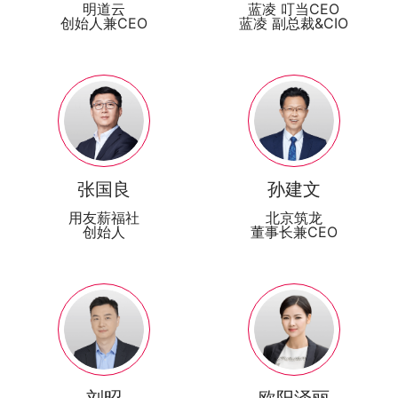
明道云
蓝凌 叮当CEO
创始人兼CEO
蓝凌 副总裁&CIO
张国良
孙建文
用友薪福社
北京筑龙
创始人
董事长兼CEO