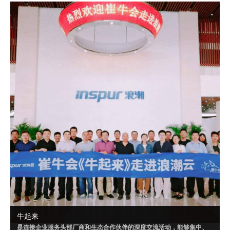
成可落地的解决方案，或者达成某个共识。
自 2020 年 9 月起，崔牛会已联合明源云、腾讯千帆、华为云、南大通
用、Convertlab 等企业，就“PaaS”“营销云一体化”“云数据仓库”等相关
话题进行了多场超级闭门会。
牛起来
是连接企业服务头部厂商和生态合作伙伴的深度交流活动，能够集中、