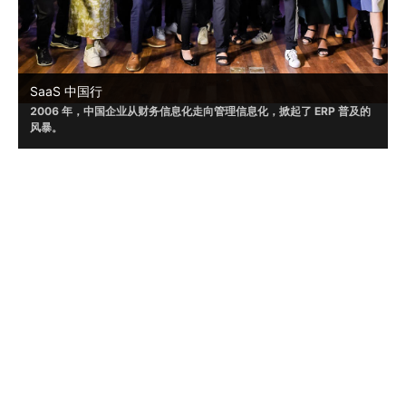
SaaS 中国行
2006 年，中国企业从财务信息化走向管理信息化，掀起了 ERP 普及的
风暴。
2019年起，崔牛会携手众多伙伴已经走进北京、上海、济南、杭州、南
京、苏州等城市，受到了嘉宾的普遍认可。
2023 年，疫情之后，中国企业数字化进程明显加速。崔牛会将开启覆
查看更多活动
盖全国一二线城市的『 SaaS 中国行』系列活动，期待让更多优秀的数
字化产品走进企业 CMO 人群和企业 CIO 人群视野，以加速企业数字
化，开启 SaaS 应用普及的时代。
崔牛会是目前国内企业服务 (To B) 领域的头部创
始人社群，致力于以 B2B 领域创始人/联合创始
人/CEO/核心高管为核心，打造集内容营销、实战
联系我们
培训、商机获取、人脉连接于一体的企业级服务平
台。