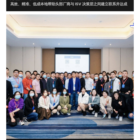
高效、精准、低成本地帮助头部厂商与 ISV 决策层之间建立联系并达成
合作。通过调研，根据头部厂商需求在 ISV 数据库中精准筛选 20 位意
向伙伴现场对接。
目前，牛起来已走过腾讯云、微软、字节跳动、WPS、AWS、京东云、
华为云、明源云、企业微信、阿里钉钉、火山引擎、甲骨文、UCloud、
畅捷通、浪潮云、视源、EC、融云、明道云、蓝凌、泛微、二维火、烽
火星空、北森云、滴滴出行、平安银行、猪八戒网等一线知名企业，并
达成了多起合作。