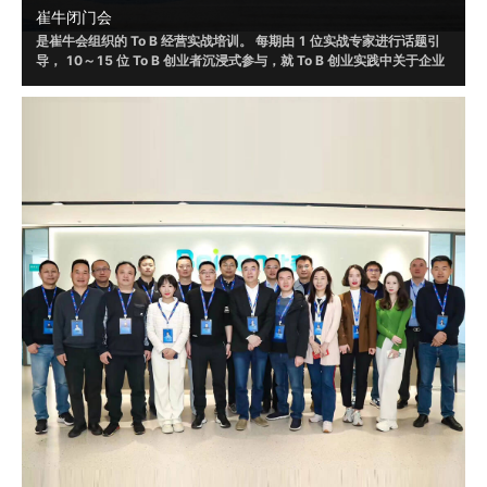
崔牛闭门会
是崔牛会组织的 To B 经营实战培训。 每期由 1 位实战专家进行话题引
导， 10～15 位 To B 创业者沉浸式参与，就 To B 创业实践中关于企业
战略、销售、营销、渠道、客户成功、人才选⽤育留、产品设计和体验
等话题，进行讨论，并根据自身实践形成具有可借鉴或者可落地的方法
和策略。
2019 年起，崔牛闭⻔会通过线上/线下的形式举办了 120+ 场，赋 能
To B 创始⼈、联合创始人等 VP 以上的企业高管 20000+ ⼈ ， 线下覆
盖北京、南京、上海、杭州、广州、深圳、成都等城市。