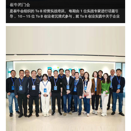
崔牛闭门会
是崔牛会组织的 To B 经营实战培训。 每期由 1 位实战专家进行话题引
导， 10～15 位 To B 创业者沉浸式参与，就 To B 创业实践中关于企业
战略、销售、营销、渠道、客户成功、人才选⽤育留、产品设计和体验
等话题，进行讨论，并根据自身实践形成具有可借鉴或者可落地的方法
和策略。
2019 年起，崔牛闭⻔会通过线上/线下的形式举办了 120+ 场，赋 能
To B 创始⼈、联合创始人等 VP 以上的企业高管 20000+ ⼈ ， 线下覆
盖北京、南京、上海、杭州、广州、深圳、成都等城市。