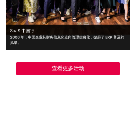
SaaS 中国行
2006 年，中国企业从财务信息化走向管理信息化，掀起了 ERP 普及的
风暴。
2019年起，崔牛会携手众多伙伴已经走进北京、上海、济南、杭州、南
京、苏州等城市，受到了嘉宾的普遍认可。
2023 年，疫情之后，中国企业数字化进程明显加速。崔牛会将开启覆
查看更多活动
盖全国一二线城市的『 SaaS 中国行』系列活动，期待让更多优秀的数
字化产品走进企业 CMO 人群和企业 CIO 人群视野，以加速企业数字
化，开启 SaaS 应用普及的时代。
崔牛会是目前国内企业服务 (To B) 领域的头部创
始人社群，致力于以 B2B 领域创始人/联合创始
人/CEO/核心高管为核心，打造集内容营销、实战
联系我们
培训、商机获取、人脉连接于一体的企业级服务平
台。