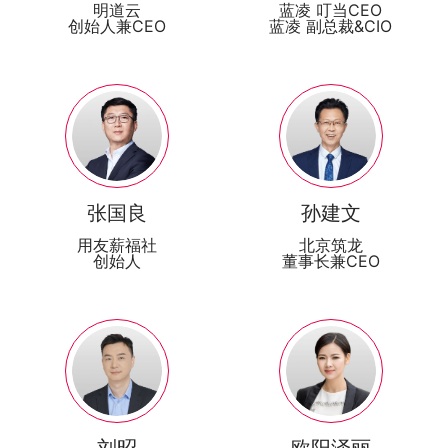
明道云
蓝凌 叮当CEO
创始人兼CEO
蓝凌 副总裁&CIO
张国良
孙建文
用友薪福社
北京筑龙
创始人
董事长兼CEO