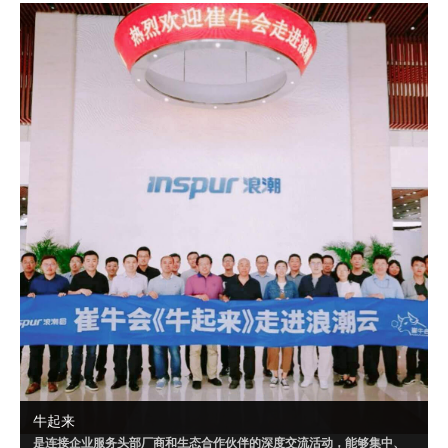
成可落地的解决方案，或者达成某个共识。
自 2020 年 9 月起，崔牛会已联合明源云、腾讯千帆、华为云、南大通
用、Convertlab 等企业，就“PaaS”“营销云一体化”“云数据仓库”等相关
话题进行了多场超级闭门会。
牛起来
是连接企业服务头部厂商和生态合作伙伴的深度交流活动，能够集中、