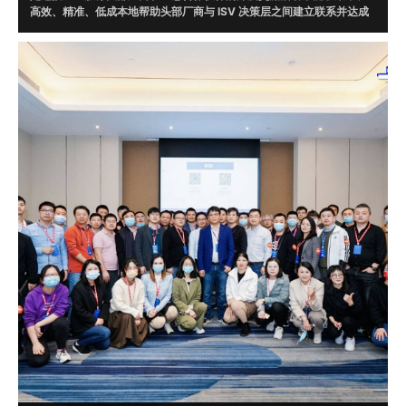
高效、精准、低成本地帮助头部厂商与 ISV 决策层之间建立联系并达成
合作。通过调研，根据头部厂商需求在 ISV 数据库中精准筛选 20 位意
向伙伴现场对接。
目前，牛起来已走过腾讯云、微软、字节跳动、WPS、AWS、京东云、
华为云、明源云、企业微信、阿里钉钉、火山引擎、甲骨文、UCloud、
畅捷通、浪潮云、视源、EC、融云、明道云、蓝凌、泛微、二维火、烽
火星空、北森云、滴滴出行、平安银行、猪八戒网等一线知名企业，并
达成了多起合作。