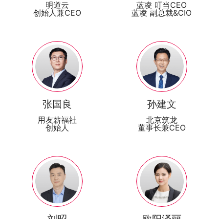
明道云
蓝凌 叮当CEO
创始人兼CEO
蓝凌 副总裁&CIO
张国良
孙建文
用友薪福社
北京筑龙
创始人
董事长兼CEO