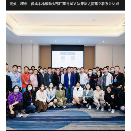
高效、精准、低成本地帮助头部厂商与 ISV 决策层之间建立联系并达成
合作。通过调研，根据头部厂商需求在 ISV 数据库中精准筛选 20 位意
向伙伴现场对接。
目前，牛起来已走过腾讯云、微软、字节跳动、WPS、AWS、京东云、
华为云、明源云、企业微信、阿里钉钉、火山引擎、甲骨文、UCloud、
畅捷通、浪潮云、视源、EC、融云、明道云、蓝凌、泛微、二维火、烽
火星空、北森云、滴滴出行、平安银行、猪八戒网等一线知名企业，并
达成了多起合作。