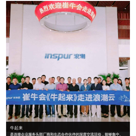
成可落地的解决方案，或者达成某个共识。
自 2020 年 9 月起，崔牛会已联合明源云、腾讯千帆、华为云、南大通
用、Convertlab 等企业，就“PaaS”“营销云一体化”“云数据仓库”等相关
话题进行了多场超级闭门会。
牛起来
是连接企业服务头部厂商和生态合作伙伴的深度交流活动，能够集中、