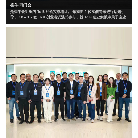
崔牛闭门会
是崔牛会组织的 To B 经营实战培训。 每期由 1 位实战专家进行话题引
导， 10～15 位 To B 创业者沉浸式参与，就 To B 创业实践中关于企业
战略、销售、营销、渠道、客户成功、人才选⽤育留、产品设计和体验
等话题，进行讨论，并根据自身实践形成具有可借鉴或者可落地的方法
和策略。
2019 年起，崔牛闭⻔会通过线上/线下的形式举办了 120+ 场，赋 能
To B 创始⼈、联合创始人等 VP 以上的企业高管 20000+ ⼈ ， 线下覆
盖北京、南京、上海、杭州、广州、深圳、成都等城市。