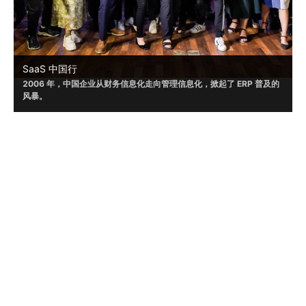
SaaS 中国行
2006 年，中国企业从财务信息化走向管理信息化，掀起了 ERP 普及的
风暴。
2019年起，崔牛会携手众多伙伴已经走进北京、上海、济南、杭州、南
京、苏州等城市，受到了嘉宾的普遍认可。
2023 年，疫情之后，中国企业数字化进程明显加速。崔牛会将开启覆
查看更多活动
盖全国一二线城市的『 SaaS 中国行』系列活动，期待让更多优秀的数
字化产品走进企业 CMO 人群和企业 CIO 人群视野，以加速企业数字
化，开启 SaaS 应用普及的时代。
崔牛会是目前国内企业服务 (To B) 领域的头部创
始人社群，致力于以 B2B 领域创始人/联合创始
人/CEO/核心高管为核心，打造集内容营销、实战
联系我们
培训、商机获取、人脉连接于一体的企业级服务平
台。